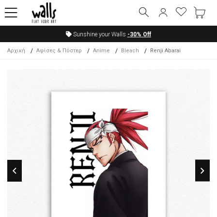
Sunshine your Walls
-30%
Off
Αρχική
Αφίσες & Πόστερ
Anime
Bleach
Renji Abarai