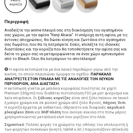
Χωρίς
κορνίζα
Περιγραφή
Αναδείξτε την anime πλευρά σας στη διακόσμηση του αγαπημένου
σας χώρου, με την αφίσα "Renji Abarai". Η υπέροχη αυτή αφίσα, με τις
έντονες αποχρώσεις, θα δώσει κίνηση και ζωντάνια στο αγαπημένο
σας δωμάτιο, που θα τη λατρέψετε. Εσείς, επιλέξτε τις ιδανικές
διαστάσεις και την κορνίζα που θα τοποθετήσετε την αφίσα σας και
δείτε το χώρο σας να μεταμορφώνεται σε έναν χώρο εμπνευσμένο
από το Bleach. Όλοι θα λατρέψουν το αποτέλεσμα!
Η αφίσα εκτυπώνεται με ένα λευκό περιθώριο γύρω από την
εικόνα, το οποίο πλαισιώνει όμορφα το σχέδιο.
ΠΑΡΑΚΑΛΩ
ΑΝΑΤΡΕΞΤΕ ΣΤΟΝ ΠΙΝΑΚΑ ΜΕ ΤΙΣ ΑΝΑΛΟΓΙΕΣ ΤΩΝ ΛΕΥΚΩΝ
ΠΕΡΙΘΩΡΙΩΝ, ΑΝΑ ΔΙΑΣΤΑΣΗ.
H εκτύπωση γίνεται με μελάνια κορυφαίας ποιότητας σε χαρτί
Premium 230g/m2 που διαθέτει πιστοποίηση FSC με ματ φινίρισμα και
λεία επιφάνεια. Οι
ξύλινες κορνίζες
είναι από ξύλο πεύκου σε λευκό
ή μαύρο χρώμα και σε φυσικό χρώμα από ξύλο Αγιούς,
πάχους 3cm
.
Η κορνίζα έρχεται με ανθεκτικό, άθραυστο και διαφανές
ακρυλικό
plexiglass 2mm
και
Mdf πλάτη
που ανοίγει εύκολα στο πίσω μέρος
χρησιμοποιώντας μεταλλικά κλιπ που γυρίζουν στο πλάι.
Σημαντικό
: Πολλές φορές τα χρώματα της οθόνης του υπολογιστή ή
των φορητών συσκευών (κινητό, tablet κ.λπ.) παρουσιάζουν απόκλιση