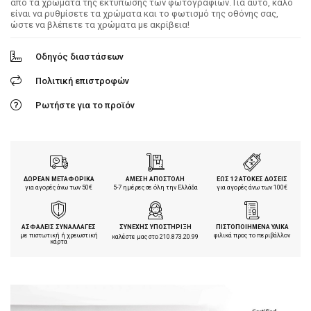
από τα χρώματα της εκτύπωσης των φωτογραφιών. Για αυτό, καλό
είναι να ρυθμίσετε τα χρώματα και το φωτισμό της οθόνης σας,
ώστε να βλέπετε τα χρώματα με ακρίβεια!
Οδηγός διαστάσεων
Πολιτική επιστροφών
Ρωτήστε για το προϊόν
ΔΩΡΕΑΝ ΜΕΤΑΦΟΡΙΚΑ
ΑΜΕΣΗ ΑΠΟΣΤΟΛΗ
ΕΩΣ 12 ΑΤΟΚΕΣ ΔΟΣΕΙΣ
για αγορές άνω των 50€
5-7 ημέρες σε όλη την Ελλάδα
για αγορές άνω των 100€
ΑΣΦΑΛΕΙΣ ΣΥΝΑΛΛΑΓΕΣ
ΣΥΝΕΧΗΣ ΥΠΟΣΤΗΡΙΞΗ
ΠΙΣΤΟΠΟΙΗΜΕΝΑ ΥΛΙΚΑ
με πιστωτική ή χρεωστική
φιλικά προς το περιβάλλον
καλέστε μας στο
210.873.20.99
κάρτα