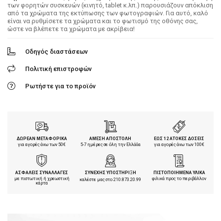
των φορητών συσκευών (κινητό, tablet κ.λπ.) παρουσιάζουν απόκλιση
από τα χρώματα της εκτύπωσης των φωτογραφιών. Για αυτό, καλό
είναι να ρυθμίσετε τα χρώματα και το φωτισμό της οθόνης σας,
ώστε να βλέπετε τα χρώματα με ακρίβεια!
Οδηγός διαστάσεων
Πολιτική επιστροφών
Ρωτήστε για το προϊόν
ΔΩΡΕΑΝ ΜΕΤΑΦΟΡΙΚΑ
ΑΜΕΣΗ ΑΠΟΣΤΟΛΗ
ΕΩΣ 12 ΑΤΟΚΕΣ ΔΟΣΕΙΣ
για αγορές άνω των 50€
5-7 ημέρες σε όλη την Ελλάδα
για αγορές άνω των 100€
ΑΣΦΑΛΕΙΣ ΣΥΝΑΛΛΑΓΕΣ
ΣΥΝΕΧΗΣ ΥΠΟΣΤΗΡΙΞΗ
ΠΙΣΤΟΠΟΙΗΜΕΝΑ ΥΛΙΚΑ
με πιστωτική ή χρεωστική
φιλικά προς το περιβάλλον
καλέστε μας στο
210.873.20.99
κάρτα