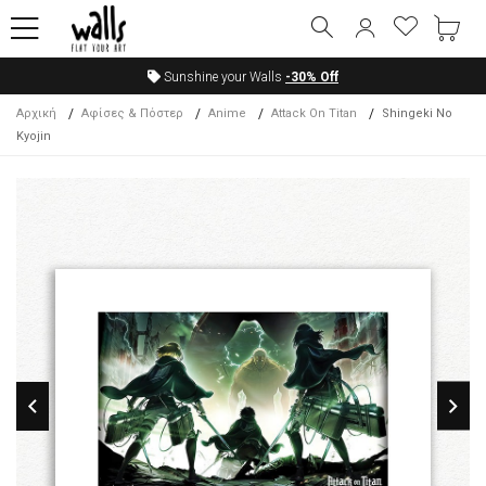
Sunshine your Walls
-30%
Off
Αρχική
Αφίσες & Πόστερ
Anime
Attack On Titan
Shingeki No
Kyojin