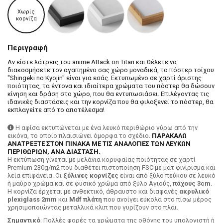
Χωρίς
κορνίζα
Περιγραφή
Αν είστε λάτρεις του anime Attack on Titan και θέλετε να
διακοσμήσετε τον αγαπημένο σας χώρο μοναδικά, το πόστερ τοίχου
"Shingeki no Kyojin" είναι για εσάς. Εκτυπωμένο σε χαρτί άριστης
ποιότητας, τα έντονα και ιδιαίτερα χρώματα του πόστερ θα δώσουν
κίνηση και δράση στο χώρο, που θα εντυπωσιάσει. Επιλέγοντας τις
ιδανικές διαστάσεις και την κορνίζα που θα φιλοξενεί το πόστερ, θα
εκπλαγείτε από το αποτέλεσμα!
Η αφίσα εκτυπώνεται με ένα λευκό περιθώριο γύρω από την
εικόνα, το οποίο πλαισιώνει όμορφα το σχέδιο.
ΠΑΡΑΚΑΛΩ
ΑΝΑΤΡΕΞΤΕ ΣΤΟΝ ΠΙΝΑΚΑ ΜΕ ΤΙΣ ΑΝΑΛΟΓΙΕΣ ΤΩΝ ΛΕΥΚΩΝ
ΠΕΡΙΘΩΡΙΩΝ, ΑΝΑ ΔΙΑΣΤΑΣΗ.
H εκτύπωση γίνεται με μελάνια κορυφαίας ποιότητας σε χαρτί
Premium 230g/m2 που διαθέτει πιστοποίηση FSC με ματ φινίρισμα και
λεία επιφάνεια. Οι
ξύλινες κορνίζες
είναι από ξύλο πεύκου σε λευκό
ή μαύρο χρώμα και σε φυσικό χρώμα από ξύλο Αγιούς,
πάχους 3cm
.
Η κορνίζα έρχεται με ανθεκτικό, άθραυστο και διαφανές
ακρυλικό
plexiglass 2mm
και
Mdf πλάτη
που ανοίγει εύκολα στο πίσω μέρος
χρησιμοποιώντας μεταλλικά κλιπ που γυρίζουν στο πλάι.
Σημαντικό
: Πολλές φορές τα χρώματα της οθόνης του υπολογιστή ή