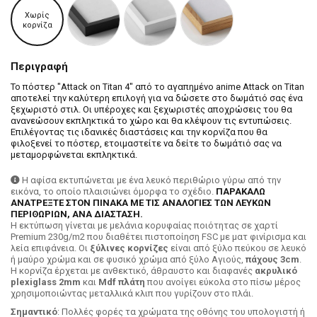
Χωρίς
κορνίζα
Περιγραφή
Το πόστερ "Attack on Titan 4" από το αγαπημένο anime Attack on Titan
αποτελεί την καλύτερη επιλογή για να δώσετε στο δωμάτιό σας ένα
ξεχωριστό στιλ. Οι υπέροχες και ξεχωριστές αποχρώσεις του θα
ανανεώσουν εκπληκτικά το χώρο και θα κλέψουν τις εντυπώσεις.
Επιλέγοντας τις ιδανικές διαστάσεις και την κορνίζα που θα
φιλοξενεί το πόστερ, ετοιμαστείτε να δείτε το δωμάτιό σας να
μεταμορφώνεται εκπληκτικά.
Η αφίσα εκτυπώνεται με ένα λευκό περιθώριο γύρω από την
εικόνα, το οποίο πλαισιώνει όμορφα το σχέδιο.
ΠΑΡΑΚΑΛΩ
ΑΝΑΤΡΕΞΤΕ ΣΤΟΝ ΠΙΝΑΚΑ ΜΕ ΤΙΣ ΑΝΑΛΟΓΙΕΣ ΤΩΝ ΛΕΥΚΩΝ
ΠΕΡΙΘΩΡΙΩΝ, ΑΝΑ ΔΙΑΣΤΑΣΗ.
H εκτύπωση γίνεται με μελάνια κορυφαίας ποιότητας σε χαρτί
Premium 230g/m2 που διαθέτει πιστοποίηση FSC με ματ φινίρισμα και
λεία επιφάνεια. Οι
ξύλινες κορνίζες
είναι από ξύλο πεύκου σε λευκό
ή μαύρο χρώμα και σε φυσικό χρώμα από ξύλο Αγιούς,
πάχους 3cm
.
Η κορνίζα έρχεται με ανθεκτικό, άθραυστο και διαφανές
ακρυλικό
plexiglass 2mm
και
Mdf πλάτη
που ανοίγει εύκολα στο πίσω μέρος
χρησιμοποιώντας μεταλλικά κλιπ που γυρίζουν στο πλάι.
Σημαντικό
: Πολλές φορές τα χρώματα της οθόνης του υπολογιστή ή