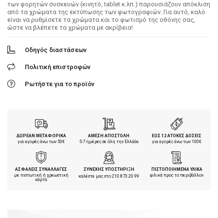
των φορητών συσκευών (κινητό, tablet κ.λπ.) παρουσιάζουν απόκλιση
από τα χρώματα της εκτύπωσης των φωτογραφιών. Για αυτό, καλό
είναι να ρυθμίσετε τα χρώματα και το φωτισμό της οθόνης σας,
ώστε να βλέπετε τα χρώματα με ακρίβεια!
Οδηγός διαστάσεων
Πολιτική επιστροφών
Ρωτήστε για το προϊόν
ΔΩΡΕΑΝ ΜΕΤΑΦΟΡΙΚΑ
ΑΜΕΣΗ ΑΠΟΣΤΟΛΗ
ΕΩΣ 12 ΑΤΟΚΕΣ ΔΟΣΕΙΣ
για αγορές άνω των 50€
5-7 ημέρες σε όλη την Ελλάδα
για αγορές άνω των 100€
ΑΣΦΑΛΕΙΣ ΣΥΝΑΛΛΑΓΕΣ
ΣΥΝΕΧΗΣ ΥΠΟΣΤΗΡΙΞΗ
ΠΙΣΤΟΠΟΙΗΜΕΝΑ ΥΛΙΚΑ
με πιστωτική ή χρεωστική
φιλικά προς το περιβάλλον
καλέστε μας στο
210.873.20.99
κάρτα