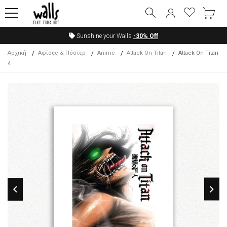
Sunshine your Walls
-30%
Off
Αρχική
Αφίσες & Πόστερ
Anime
Attack On Titan
Attack On Titan
4