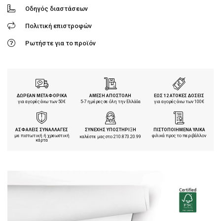
Οδηγός διαστάσεων
Πολιτική επιστροφών
Ρωτήστε για το προϊόν
ΔΩΡΕΑΝ ΜΕΤΑΦΟΡΙΚΑ
ΑΜΕΣΗ ΑΠΟΣΤΟΛΗ
ΕΩΣ 12 ΑΤΟΚΕΣ ΔΟΣΕΙΣ
για αγορές άνω των 50€
5-7 ημέρες σε όλη την Ελλάδα
για αγορές άνω των 100€
ΑΣΦΑΛΕΙΣ ΣΥΝΑΛΛΑΓΕΣ
ΣΥΝΕΧΗΣ ΥΠΟΣΤΗΡΙΞΗ
ΠΙΣΤΟΠΟΙΗΜΕΝΑ ΥΛΙΚΑ
με πιστωτική ή χρεωστική
φιλικά προς το περιβάλλον
καλέστε μας στο
210.873.20.99
κάρτα