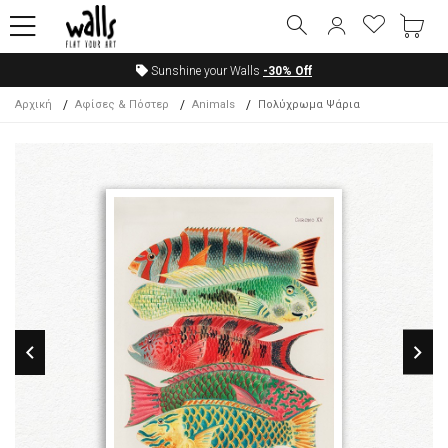
Sunshine your Walls
-30%
Off
Αρχική
Αφίσες & Πόστερ
Animals
Πολύχρωμα Ψάρια