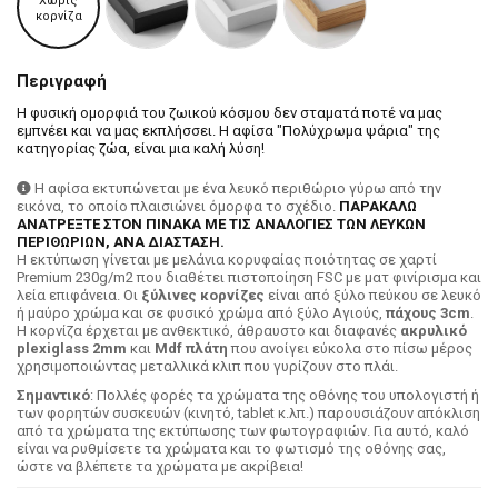
Χωρίς
κορνίζα
Περιγραφή
Η φυσική ομορφιά του ζωικού κόσμου δεν σταματά ποτέ να μας
εμπνέει και να μας εκπλήσσει. Η αφίσα "Πολύχρωμα ψάρια" της
κατηγορίας ζώα, είναι μια καλή λύση!
Η αφίσα εκτυπώνεται με ένα λευκό περιθώριο γύρω από την
εικόνα, το οποίο πλαισιώνει όμορφα το σχέδιο.
ΠΑΡΑΚΑΛΩ
ΑΝΑΤΡΕΞΤΕ ΣΤΟΝ ΠΙΝΑΚΑ ΜΕ ΤΙΣ ΑΝΑΛΟΓΙΕΣ ΤΩΝ ΛΕΥΚΩΝ
ΠΕΡΙΘΩΡΙΩΝ, ΑΝΑ ΔΙΑΣΤΑΣΗ.
H εκτύπωση γίνεται με μελάνια κορυφαίας ποιότητας σε χαρτί
Premium 230g/m2 που διαθέτει πιστοποίηση FSC με ματ φινίρισμα και
λεία επιφάνεια. Οι
ξύλινες κορνίζες
είναι από ξύλο πεύκου σε λευκό
ή μαύρο χρώμα και σε φυσικό χρώμα από ξύλο Αγιούς,
πάχους 3cm
.
Η κορνίζα έρχεται με ανθεκτικό, άθραυστο και διαφανές
ακρυλικό
plexiglass 2mm
και
Mdf πλάτη
που ανοίγει εύκολα στο πίσω μέρος
χρησιμοποιώντας μεταλλικά κλιπ που γυρίζουν στο πλάι.
Σημαντικό
: Πολλές φορές τα χρώματα της οθόνης του υπολογιστή ή
των φορητών συσκευών (κινητό, tablet κ.λπ.) παρουσιάζουν απόκλιση
από τα χρώματα της εκτύπωσης των φωτογραφιών. Για αυτό, καλό
είναι να ρυθμίσετε τα χρώματα και το φωτισμό της οθόνης σας,
ώστε να βλέπετε τα χρώματα με ακρίβεια!