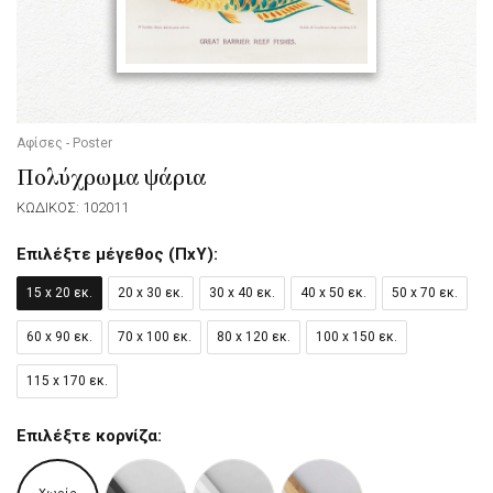
Αφίσες - Poster
Πολύχρωμα ψάρια
ΚΩΔΙΚΟΣ: 102011
Επιλέξτε μέγεθος (ΠxΥ):
15 x 20 εκ.
20 x 30 εκ.
30 x 40 εκ.
40 x 50 εκ.
50 x 70 εκ.
60 x 90 εκ.
70 x 100 εκ.
80 x 120 εκ.
100 x 150 εκ.
115 x 170 εκ.
Επιλέξτε κορνίζα: