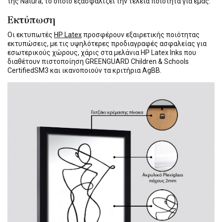
της Natura, το οποίο εξασφαλίζει την τέλεια ποιότητα για εμάς.
Εκτύπωση
Οι εκτυπωτές
HP Latex
προσφέρουν εξαιρετικής ποιότητας
εκτυπώσεις, με τις υψηλότερες προδιαγραφές ασφαλείας για
εσωτερικούς χώρους, χάρις στα μελάνια HP Latex Inks που
διαθέτουν πιστοποίηση GREENGUARD Children & Schools
CertifiedSM3 και ικανοποιούν τα κριτήρια AgBB.