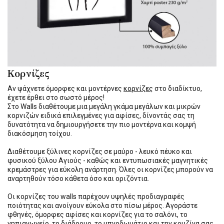
Κορνίζες
Αν ψάχνετε όμορφες και μοντέρνες
κορνίζες
στο διαδίκτυο,
έχετε έρθει στο σωστό μέρος!
Στο Walls διαθέτουμε μια μεγάλη γκάμα μεγάλων και μικρών
κορνιζών ειδικά επιλεγμένες για αφίσες, δίνοντάς σας τη
δυνατότητα να δημιουργήσετε την πιο μοντέρνα και κομψή
διακόσμηση τοίχου.
Διαθέτουμε ξύλινες κορνίζες σε μαύρο - λευκό πέυκο και
φυσικού ξύλου Αγιούς - καθώς και εντυπωσιακές μαγνητικές
κρεμάστρες για εύκολη ανάρτηση. Όλες οι κορνίζες μπορούν να
αναρτηθούν τόσο κάθετα όσο και οριζόντια.
Οι κορνίζες του walls παρέχουν υψηλές προδιαγραφές
ποιότητας και ανοίγουν εύκολα στο πίσω μέρος. Αγοράστε
φθηνές, όμορφες αφίσες και κορνίζες για το σαλόνι, το
νηπιαγωγείο, το διάδρομο, το υπνοδωμάτιο και την κουζίνα σας