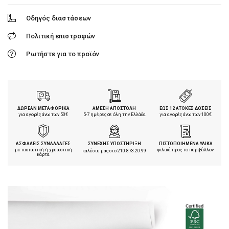
Οδηγός διαστάσεων
Πολιτική επιστροφών
Ρωτήστε για το προϊόν
ΔΩΡΕΑΝ ΜΕΤΑΦΟΡΙΚΑ
ΑΜΕΣΗ ΑΠΟΣΤΟΛΗ
ΕΩΣ 12 ΑΤΟΚΕΣ ΔΟΣΕΙΣ
για αγορές άνω των 50€
5-7 ημέρες σε όλη την Ελλάδα
για αγορές άνω των 100€
ΑΣΦΑΛΕΙΣ ΣΥΝΑΛΛΑΓΕΣ
ΣΥΝΕΧΗΣ ΥΠΟΣΤΗΡΙΞΗ
ΠΙΣΤΟΠΟΙΗΜΕΝΑ ΥΛΙΚΑ
με πιστωτική ή χρεωστική
φιλικά προς το περιβάλλον
καλέστε μας στο
210.873.20.99
κάρτα