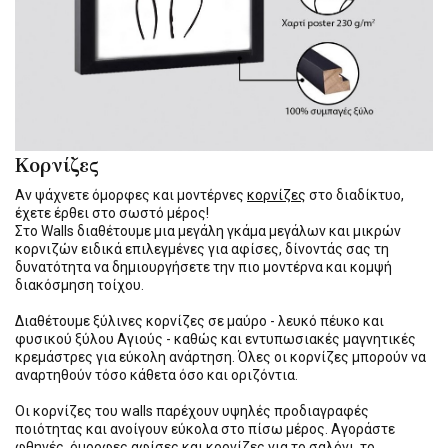
Κορνίζες
Αν ψάχνετε όμορφες και μοντέρνες
κορνίζες
στο διαδίκτυο,
έχετε έρθει στο σωστό μέρος!
Στο Walls διαθέτουμε μια μεγάλη γκάμα μεγάλων και μικρών
κορνιζών ειδικά επιλεγμένες για αφίσες, δίνοντάς σας τη
δυνατότητα να δημιουργήσετε την πιο μοντέρνα και κομψή
διακόσμηση τοίχου.
Διαθέτουμε ξύλινες κορνίζες σε μαύρο - λευκό πέυκο και
φυσικού ξύλου Αγιούς - καθώς και εντυπωσιακές μαγνητικές
κρεμάστρες για εύκολη ανάρτηση. Όλες οι κορνίζες μπορούν να
αναρτηθούν τόσο κάθετα όσο και οριζόντια.
Οι κορνίζες του walls παρέχουν υψηλές προδιαγραφές
ποιότητας και ανοίγουν εύκολα στο πίσω μέρος. Αγοράστε
φθηνές, όμορφες αφίσες και κορνίζες για το σαλόνι, το