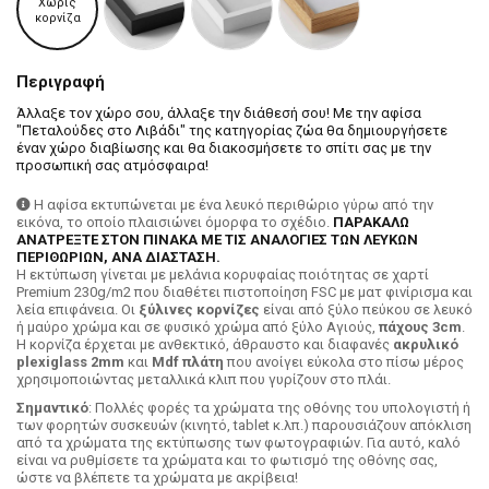
Χωρίς
κορνίζα
Περιγραφή
Άλλαξε τον χώρο σου, άλλαξε την διάθεσή σου! Με την αφίσα
"Πεταλούδες στο Λιβάδι" της κατηγορίας ζώα θα δημιουργήσετε
έναν χώρο διαβίωσης και θα διακοσμήσετε το σπίτι σας με την
προσωπική σας ατμόσφαιρα!
Η αφίσα εκτυπώνεται με ένα λευκό περιθώριο γύρω από την
εικόνα, το οποίο πλαισιώνει όμορφα το σχέδιο.
ΠΑΡΑΚΑΛΩ
ΑΝΑΤΡΕΞΤΕ ΣΤΟΝ ΠΙΝΑΚΑ ΜΕ ΤΙΣ ΑΝΑΛΟΓΙΕΣ ΤΩΝ ΛΕΥΚΩΝ
ΠΕΡΙΘΩΡΙΩΝ, ΑΝΑ ΔΙΑΣΤΑΣΗ.
H εκτύπωση γίνεται με μελάνια κορυφαίας ποιότητας σε χαρτί
Premium 230g/m2 που διαθέτει πιστοποίηση FSC με ματ φινίρισμα και
λεία επιφάνεια. Οι
ξύλινες κορνίζες
είναι από ξύλο πεύκου σε λευκό
ή μαύρο χρώμα και σε φυσικό χρώμα από ξύλο Αγιούς,
πάχους 3cm
.
Η κορνίζα έρχεται με ανθεκτικό, άθραυστο και διαφανές
ακρυλικό
plexiglass 2mm
και
Mdf πλάτη
που ανοίγει εύκολα στο πίσω μέρος
χρησιμοποιώντας μεταλλικά κλιπ που γυρίζουν στο πλάι.
Σημαντικό
: Πολλές φορές τα χρώματα της οθόνης του υπολογιστή ή
των φορητών συσκευών (κινητό, tablet κ.λπ.) παρουσιάζουν απόκλιση
από τα χρώματα της εκτύπωσης των φωτογραφιών. Για αυτό, καλό
είναι να ρυθμίσετε τα χρώματα και το φωτισμό της οθόνης σας,
ώστε να βλέπετε τα χρώματα με ακρίβεια!