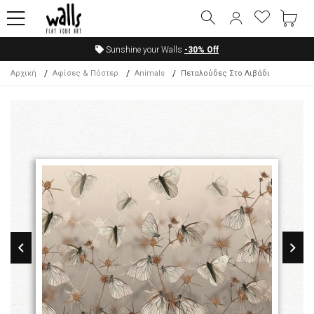
Sunshine your Walls
-30%
Off
Αρχική
Αφίσες & Πόστερ
Animals
Πεταλούδες Στο Λιβάδι