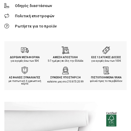
Οδηγός διαστάσεων
Πολιτική επιστροφών
Ρωτήστε για το προϊόν
ΔΩΡΕΑΝ ΜΕΤΑΦΟΡΙΚΑ
ΑΜΕΣΗ ΑΠΟΣΤΟΛΗ
ΕΩΣ 12 ΑΤΟΚΕΣ ΔΟΣΕΙΣ
για αγορές άνω των 50€
5-7 ημέρες σε όλη την Ελλάδα
για αγορές άνω των 100€
ΑΣΦΑΛΕΙΣ ΣΥΝΑΛΛΑΓΕΣ
ΣΥΝΕΧΗΣ ΥΠΟΣΤΗΡΙΞΗ
ΠΙΣΤΟΠΟΙΗΜΕΝΑ ΥΛΙΚΑ
με πιστωτική ή χρεωστική
φιλικά προς το περιβάλλον
καλέστε μας στο
210.873.20.99
κάρτα