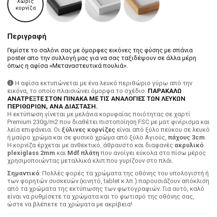
Χωρίς
κορνίζα
Περιγραφή
Γεμίστε το σαλόνι σας με όμορφες εικόνες της φύσης με σπάνια
poster απο την συλλογή μας για να σας ταξιδέψουν σε άλλα μέρη
όπως η αφίσα «Μεταναστευτικά πουλιά».
Η αφίσα εκτυπώνεται με ένα λευκό περιθώριο γύρω από την
εικόνα, το οποίο πλαισιώνει όμορφα το σχέδιο.
ΠΑΡΑΚΑΛΩ
ΑΝΑΤΡΕΞΤΕ ΣΤΟΝ ΠΙΝΑΚΑ ΜΕ ΤΙΣ ΑΝΑΛΟΓΙΕΣ ΤΩΝ ΛΕΥΚΩΝ
ΠΕΡΙΘΩΡΙΩΝ, ΑΝΑ ΔΙΑΣΤΑΣΗ.
H εκτύπωση γίνεται με μελάνια κορυφαίας ποιότητας σε χαρτί
Premium 230g/m2 που διαθέτει πιστοποίηση FSC με ματ φινίρισμα και
λεία επιφάνεια. Οι
ξύλινες κορνίζες
είναι από ξύλο πεύκου σε λευκό
ή μαύρο χρώμα και σε φυσικό χρώμα από ξύλο Αγιούς,
πάχους 3cm
.
Η κορνίζα έρχεται με ανθεκτικό, άθραυστο και διαφανές
ακρυλικό
plexiglass 2mm
και
Mdf πλάτη
που ανοίγει εύκολα στο πίσω μέρος
χρησιμοποιώντας μεταλλικά κλιπ που γυρίζουν στο πλάι.
Σημαντικό
: Πολλές φορές τα χρώματα της οθόνης του υπολογιστή ή
των φορητών συσκευών (κινητό, tablet κ.λπ.) παρουσιάζουν απόκλιση
από τα χρώματα της εκτύπωσης των φωτογραφιών. Για αυτό, καλό
είναι να ρυθμίσετε τα χρώματα και το φωτισμό της οθόνης σας,
ώστε να βλέπετε τα χρώματα με ακρίβεια!