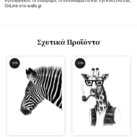
νηπιαγωγείο, το διάδρομο, το υπνοδωμάτιο και την κουζίνα σας
OnLine στο walls.gr.
Σχετικά Προϊόντα
-30%
-30%