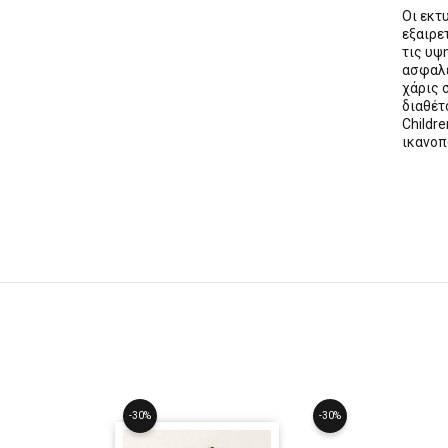
Οι εκ
εξαιρε
τις υψ
ασφαλε
χάρις 
διαθέ
Childre
ικανοπ
-30%
-30%