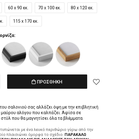
60 x 90 εκ.
70 x 100 εκ.
80 x 120 εκ.
κ.
115 x 170 εκ.
ορνίζα:
ΠΡΟΣΘΗΚΗ
 του σαλονιού σας αλλάζει όψη με την επιβλητική
 μαύρου αλόγου που καλπάζει. Αφίσα σε
στύλ που θα μαγνητίσει όλα τα βλέμματα.
κτυπώνεται με ένα λευκό περιθώριο γύρω από την
ποίο πλαισιώνει όμορφα το σχέδιο.
ΠΑΡΑΚΑΛΩ