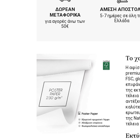
ΔΩΡΕΑΝ
ΑΜΕΣΗ ΑΠΟΣΤΟ
ΜΕΤΑΦΟΡΙΚΑ
5-7 ημέρες σε όλη τ
Ελλάδα
για αγορές άνω των
50€
Το χ
Η αφίσ
premiu
FSC, gl
επιφάν
της εκ
τέλεια
αντέξε
καλύτε
ερωτε
της Na
τέλεια
Εκτ