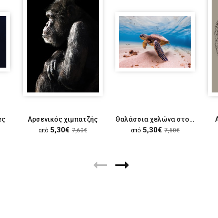
ες
Αρσενικός χιμπατζής
Θαλάσσια χελώνα στο βυθό
5,30€
5,30€
από
7,60€
από
7,60€