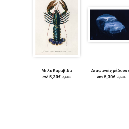
Μπλε Καραβίδα
Διαφανείς μέδουσ
5,30€
5,30€
από
7,60€
από
7,60€