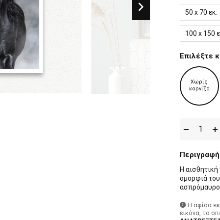
50 x 70 εκ.
100 x 150 ε
Επιλέξτε κ
Χωρίς
κορνίζα
Περιγραφή
Η αισθητική
ομορφιά του
ασπρόμαυρο 
Η αφίσα ε
εικόνα, το ο