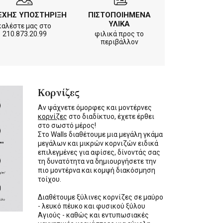
ΕΧΗΣ ΥΠΟΣΤΗΡΙΞΗ
ΠΙΣΤΟΠΟΙΗΜΕΝΑ
ΥΛΙΚΑ
καλέστε μας στο
210.873.20.99
φιλικά προς το
περιβάλλον
Κορνίζες
Αν ψάχνετε όμορφες και μοντέρνες
κορνίζες
στο διαδίκτυο, έχετε έρθει
στο σωστό μέρος!
Στο Walls διαθέτουμε μια μεγάλη γκάμα
μεγάλων και μικρών κορνιζών ειδικά
επιλεγμένες για αφίσες, δίνοντάς σας
τη δυνατότητα να δημιουργήσετε την
πιο μοντέρνα και κομψή διακόσμηση
τοίχου.
Διαθέτουμε ξύλινες κορνίζες σε μαύρο
- λευκό πέυκο και φυσικού ξύλου
Αγιούς - καθώς και εντυπωσιακές