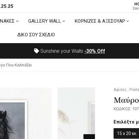
H
.25.25
ΙΝΑΚΕΣ
GALLERY WALL
ΚΟΡΝΙΖΕΣ & ΑΞΕΣΟΥΑΡ
Σπί
ΙΝΑΚΕΣ
GALLERY WALL
ΚΟΡΝΙΖΕΣ & ΑΞΕΣΟΥΑΡ
ΔΙΚΟ ΣΟΥ ΣΧΕΔΙΟ
ΔΙΚΟ ΣΟΥ ΣΧΕΔΙΟ
Sunshine your Walls
-30%
Off
γο Που Καλπάζει
Αφίσες - Poste
Μαύρο 
ΚΩΔΙΚΟΣ: 107
Επιλέξτε μ
15 x 20 εκ.