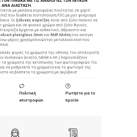
ΣΤΟΝ ΠΙΝΑΚΑ ΜΕ ΤΙΣ ΑΝΑΛΟΓΙΕΣ ΤΩΝ ΛΕΥΚΩΝ
 ΑΝΑ ΔΙΑΣΤΑΣΗ.
ίνεται με μελάνια κορυφαίας ποιότητας σε χαρτί
/m2 που διαθέτει πιστοποίηση FSC με ματ φινίρισμα
άνεια. Οι
ξύλινες κορνίζες
είναι από ξύλο πεύκου σε
ο χρώμα και σε φυσικό χρώμα από ξύλο Αγιούς,
 Η κορνίζα έρχεται με ανθεκτικό, άθραυστο και
υλικό plexiglass 2mm
και
Mdf πλάτη
που ανοίγει
ίσω μέρος χρησιμοποιώντας μεταλλικά κλιπ που
πλάι.
Πολλές φορές τα χρώματα της οθόνης του υπολογιστή
 συσκευών (κινητό, tablet κ.λπ.) παρουσιάζουν
ό τα χρώματα της εκτύπωσης των φωτογραφιών. Για
ίναι να ρυθμίσετε τα χρώματα και το φωτισμό της
ώστε να βλέπετε τα χρώματα με ακρίβεια!
Πολιτική
Ρωτήστε για το
επιστροφών
προϊόν