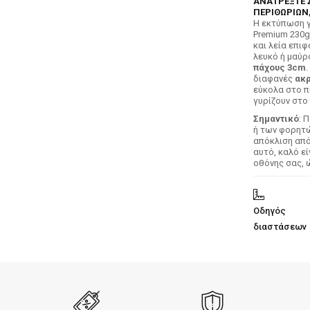
ΑΝΑΤΡΕΞΤΕ 
ΠΕΡΙΘΩΡΙΩΝ,
H εκτύπωση γ
Premium 230g
και λεία επιφ
λευκό ή μαύρ
πάχους 3cm
.
διαφανές
ακρ
εύκολα στο π
γυρίζουν στο 
Σημαντικό
: 
ή των φορητών
απόκλιση απ
αυτό, καλό ε
οθόνης σας, 
Οδηγός
διαστάσεων