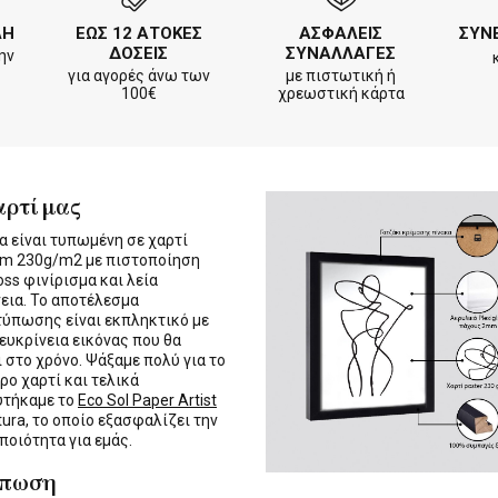
ΛΗ
ΕΩΣ 12 ΑΤΟΚΕΣ
ΑΣΦΑΛΕΙΣ
ΣΥΝ
ΔΟΣΕΙΣ
ΣΥΝΑΛΛΑΓΕΣ
ην
για αγορές άνω των
με πιστωτική ή
100€
χρεωστική κάρτα
αρτί μας
α είναι τυπωμένη σε χαρτί
m 230g/m2 με πιστοποίηση
oss φινίρισμα και λεία
εια. Το αποτέλεσμα
τύπωσης είναι εκπληκτικό με
 ευκρίνεια εικόνας που θα
ι στο χρόνο. Ψάξαμε πολύ για το
ρο χαρτί και τελικά
υτήκαμε το
Eco Sol Paper Artist
tura, το οποίο εξασφαλίζει την
 ποιότητα για εμάς.
ύπωση