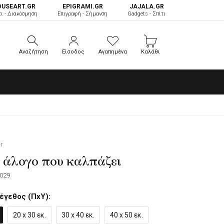
OUSEART.GR
ΕPIGRAMI.GR
JAJALA.GR
τι - Διακόσμηση
Επιγραφή - Σήμανση
Gadgets - Σπίτι
Αναζήτηση
Είσοδος
Αγαπημένα
Καλάθι
Αναζήτηση
Είσοδος
Αγαπημένα
Καλάθι
r
άλογο που καλπάζει
029
έγεθος (ΠxΥ):
20 x 30 εκ.
30 x 40 εκ.
40 x 50 εκ.