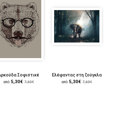
Αρκούδα Σοφιστικέ
Ελέφαντας στη ζούγκλα
Μέλι
5,30€
5,30€
5,30
από
7,60€
από
7,60€
από