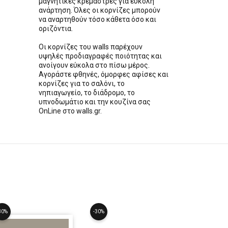
μαγνητικές κρεμάστρες για εύκολη
ανάρτηση. Όλες οι κορνίζες μπορούν
να αναρτηθούν τόσο κάθετα όσο και
οριζόντια.
Οι κορνίζες του walls παρέχουν
υψηλές προδιαγραφές ποιότητας και
ανοίγουν εύκολα στο πίσω μέρος.
Αγοράστε φθηνές, όμορφες αφίσες και
κορνίζες για το σαλόνι, το
νηπιαγωγείο, το διάδρομο, το
υπνοδωμάτιο και την κουζίνα σας
OnLine στο walls.gr.
30%
-30%
-30%