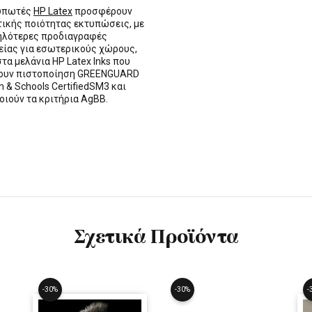
τυπωτές
HP Latex
προσφέρουν
τικής ποιότητας εκτυπώσεις, με
ηλότερες προδιαγραφές
ίας για εσωτερικούς χώρους,
στα μελάνια HP Latex Inks που
τουν πιστοποίηση GREENGUARD
n & Schools CertifiedSM3 και
οιούν τα κριτήρια AgBB.
Σχετικά Προϊόντα
-30%
-30%
-