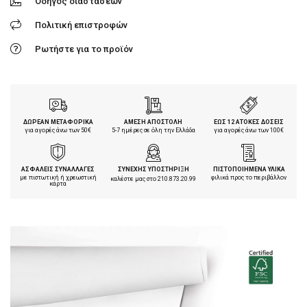
Οδηγός διαστάσεων
Πολιτική επιστροφών
Ρωτήστε για το προϊόν
ΔΩΡΕΑΝ ΜΕΤΑΦΟΡΙΚΑ
ΑΜΕΣΗ ΑΠΟΣΤΟΛΗ
ΕΩΣ 12 ΑΤΟΚΕΣ ΔΟΣΕΙΣ
για αγορές άνω των 50€
5-7 ημέρες σε όλη την Ελλάδα
για αγορές άνω των 100€
ΑΣΦΑΛΕΙΣ ΣΥΝΑΛΛΑΓΕΣ
ΣΥΝΕΧΗΣ ΥΠΟΣΤΗΡΙΞΗ
ΠΙΣΤΟΠΟΙΗΜΕΝΑ ΥΛΙΚΑ
με πιστωτική ή χρεωστική
φιλικά προς το περιβάλλον
καλέστε μας στο
210.873.20.99
κάρτα