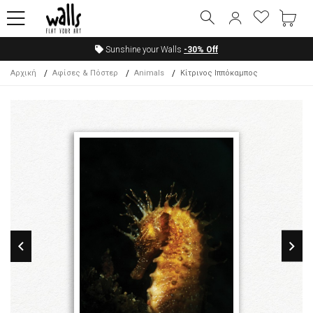
Sunshine your Walls
-30%
Off
Αρχική
Αφίσες & Πόστερ
Animals
Κίτρινος Ιππόκαμπος