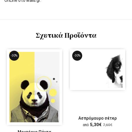
OnLine στο walls.gr.
Σχετικά Προϊόντα
-30%
-30%
Ασπρόμαυρο σέτερ
5,30€
από
7,60€
Μοντέρνο Πάντα