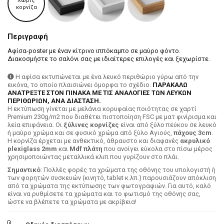
Χωρίς
κορνίζα
Περιγραφή
Αφίσα-poster με έναν κίτρινο ιππόκαμπο σε μαύρο φόντο.
Διακοσμήστε το σαλόνι σας με ιδιαίτερες επιλογές και ξεχωρίστε.
Η αφίσα εκτυπώνεται με ένα λευκό περιθώριο γύρω από την
εικόνα, το οποίο πλαισιώνει όμορφα το σχέδιο.
ΠΑΡΑΚΑΛΩ
ΑΝΑΤΡΕΞΤΕ ΣΤΟΝ ΠΙΝΑΚΑ ΜΕ ΤΙΣ ΑΝΑΛΟΓΙΕΣ ΤΩΝ ΛΕΥΚΩΝ
ΠΕΡΙΘΩΡΙΩΝ, ΑΝΑ ΔΙΑΣΤΑΣΗ.
H εκτύπωση γίνεται με μελάνια κορυφαίας ποιότητας σε χαρτί
Premium 230g/m2 που διαθέτει πιστοποίηση FSC με ματ φινίρισμα και
λεία επιφάνεια. Οι
ξύλινες κορνίζες
είναι από ξύλο πεύκου σε λευκό
ή μαύρο χρώμα και σε φυσικό χρώμα από ξύλο Αγιούς,
πάχους 3cm
.
Η κορνίζα έρχεται με ανθεκτικό, άθραυστο και διαφανές
ακρυλικό
plexiglass 2mm
και
Mdf πλάτη
που ανοίγει εύκολα στο πίσω μέρος
χρησιμοποιώντας μεταλλικά κλιπ που γυρίζουν στο πλάι.
Σημαντικό
: Πολλές φορές τα χρώματα της οθόνης του υπολογιστή ή
των φορητών συσκευών (κινητό, tablet κ.λπ.) παρουσιάζουν απόκλιση
από τα χρώματα της εκτύπωσης των φωτογραφιών. Για αυτό, καλό
είναι να ρυθμίσετε τα χρώματα και το φωτισμό της οθόνης σας,
ώστε να βλέπετε τα χρώματα με ακρίβεια!