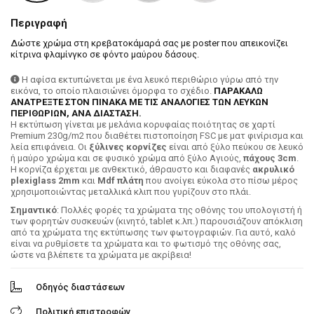
Περιγραφή
Δώστε χρώμα στη κρεβατοκάμαρά σας με poster που απεικονίζει
κίτρινα φλαμίνγκο σε φόντο μαύρου δάσους.
Η αφίσα εκτυπώνεται με ένα λευκό περιθώριο γύρω από την
εικόνα, το οποίο πλαισιώνει όμορφα το σχέδιο.
ΠΑΡΑΚΑΛΩ
ΑΝΑΤΡΕΞΤΕ ΣΤΟΝ ΠΙΝΑΚΑ ΜΕ ΤΙΣ ΑΝΑΛΟΓΙΕΣ ΤΩΝ ΛΕΥΚΩΝ
ΠΕΡΙΘΩΡΙΩΝ, ΑΝΑ ΔΙΑΣΤΑΣΗ.
H εκτύπωση γίνεται με μελάνια κορυφαίας ποιότητας σε χαρτί
Premium 230g/m2 που διαθέτει πιστοποίηση FSC με ματ φινίρισμα και
λεία επιφάνεια. Οι
ξύλινες κορνίζες
είναι από ξύλο πεύκου σε λευκό
ή μαύρο χρώμα και σε φυσικό χρώμα από ξύλο Αγιούς,
πάχους 3cm
.
Η κορνίζα έρχεται με ανθεκτικό, άθραυστο και διαφανές
ακρυλικό
plexiglass 2mm
και
Mdf πλάτη
που ανοίγει εύκολα στο πίσω μέρος
χρησιμοποιώντας μεταλλικά κλιπ που γυρίζουν στο πλάι.
Σημαντικό
: Πολλές φορές τα χρώματα της οθόνης του υπολογιστή ή
των φορητών συσκευών (κινητό, tablet κ.λπ.) παρουσιάζουν απόκλιση
από τα χρώματα της εκτύπωσης των φωτογραφιών. Για αυτό, καλό
είναι να ρυθμίσετε τα χρώματα και το φωτισμό της οθόνης σας,
ώστε να βλέπετε τα χρώματα με ακρίβεια!
Οδηγός διαστάσεων
Πολιτική επιστροφών