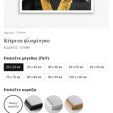
Αφίσες - Poster
Κίτρινα φλαμίνγκο
ΚΩΔΙΚΟΣ: 107089
Επιλέξτε μέγεθος (ΠxΥ):
20 x 20 εκ.
30 x 30 εκ.
40 x 40 εκ.
50 x 50 εκ.
60 x 60 εκ.
70 x 70 εκ.
80 x 80 εκ.
90 x 90 εκ.
100 x 100 εκ.
Επιλέξτε κορνίζα:
Χωρίς
κορνίζα