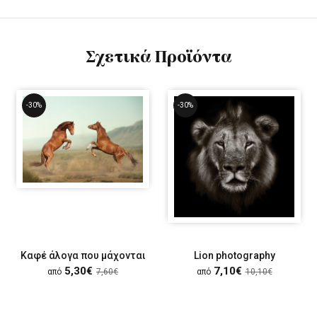
Σχετικά Προϊόντα
-30%
-30%
Καφέ άλογα που μάχονται
Lion photography
5,30€
7,10€
από
7,60€
από
10,10€