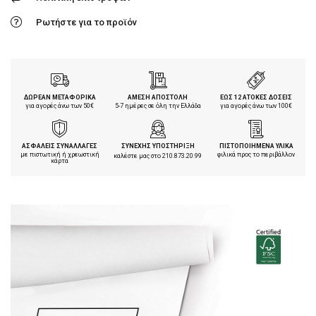
Ρωτήστε για το προϊόν
ΔΩΡΕΑΝ ΜΕΤΑΦΟΡΙΚΑ
ΑΜΕΣΗ ΑΠΟΣΤΟΛΗ
ΕΩΣ 12 ΑΤΟΚΕΣ ΔΟΣΕΙΣ
για αγορές άνω των 50€
5-7 ημέρες σε όλη την Ελλάδα
για αγορές άνω των 100€
ΑΣΦΑΛΕΙΣ ΣΥΝΑΛΛΑΓΕΣ
ΣΥΝΕΧΗΣ ΥΠΟΣΤΗΡΙΞΗ
ΠΙΣΤΟΠΟΙΗΜΕΝΑ ΥΛΙΚΑ
με πιστωτική ή χρεωστική
φιλικά προς το περιβάλλον
καλέστε μας στο
210.873.20.99
κάρτα