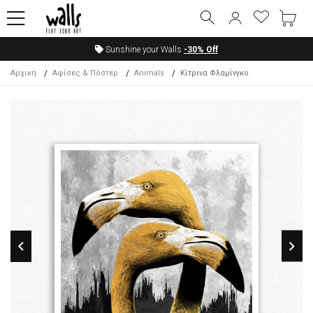
Sunshine your Walls
-30%
Off
Αρχική
Αφίσες & Πόστερ
Animals
Κίτρινα Φλαμίνγκο