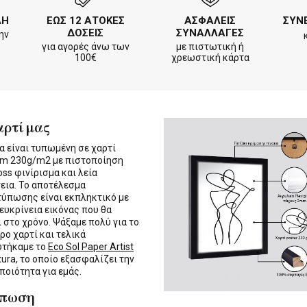
ΛΗ
ΕΩΣ 12 ΑΤΟΚΕΣ
ΑΣΦΑΛΕΙΣ
ΣΥΝ
ΔΟΣΕΙΣ
ΣΥΝΑΛΛΑΓΕΣ
ην
για αγορές άνω των
με πιστωτική ή
100€
χρεωστική κάρτα
αρτί μας
α είναι τυπωμένη σε χαρτί
m 230g/m2 με πιστοποίηση
oss φινίρισμα και λεία
εια. Το αποτέλεσμα
τύπωσης είναι εκπληκτικό με
 ευκρίνεια εικόνας που θα
ι στο χρόνο. Ψάξαμε πολύ για το
ρο χαρτί και τελικά
υτήκαμε το
Eco Sol Paper Artist
tura, το οποίο εξασφαλίζει την
 ποιότητα για εμάς.
ύπωση