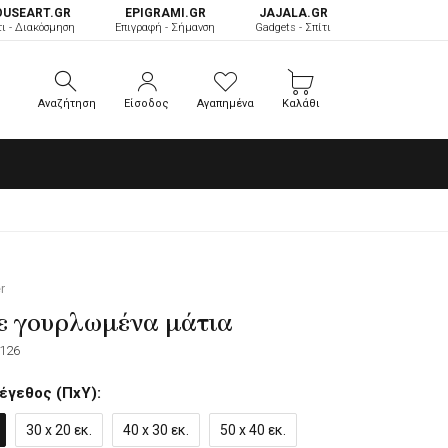
OUSEART.GR
ΕPIGRAMI.GR
JAJALA.GR
τι - Διακόσμηση
Επιγραφή - Σήμανση
Gadgets - Σπίτι
Αναζήτηση
Είσοδος
Αγαπημένα
Καλάθι
Αναζήτηση
Είσοδος
Αγαπημένα
Καλάθι
r
ε γουρλωμένα μάτια
126
έγεθος (ΠxΥ):
30 x 20 εκ.
40 x 30 εκ.
50 x 40 εκ.