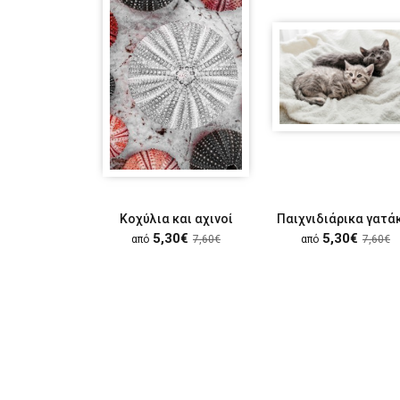
Κοχύλια και αχινοί
Παιχνιδιάρικα γατά
5,30€
5,30€
από
7,60€
από
7,60€