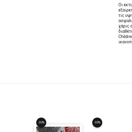
Οι εκ
εξαιρε
τις υψ
ασφαλε
χάρις 
διαθέ
Childre
ικανοπ
-30%
-30%