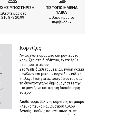
ΕΧΗΣ ΥΠΟΣΤΗΡΙΞΗ
ΠΙΣΤΟΠΟΙΗΜΕΝΑ
ΥΛΙΚΑ
καλέστε μας στο
210.873.20.99
φιλικά προς το
περιβάλλον
Κορνίζες
Αν ψάχνετε όμορφες και μοντέρνες
κορνίζες
στο διαδίκτυο, έχετε έρθει
στο σωστό μέρος!
Στο Walls διαθέτουμε μια μεγάλη γκάμα
μεγάλων και μικρών κορνιζών ειδικά
επιλεγμένες για αφίσες, δίνοντάς σας
τη δυνατότητα να δημιουργήσετε την
πιο μοντέρνα και κομψή διακόσμηση
τοίχου.
Διαθέτουμε ξύλινες κορνίζες σε μαύρο
- λευκό πέυκο και φυσικού ξύλου
Αγιούς - καθώς και εντυπωσιακές