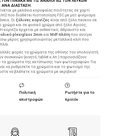
ΣΤΟΝ ΠΙΝΑΚΑ ΜΕ ΤΙΣ ΑΝΑΛΟΓΙΕΣ ΤΩΝ ΛΕΥΚΩΝ
 ΑΝΑ ΔΙΑΣΤΑΣΗ.
ίνεται με μελάνια κορυφαίας ποιότητας σε χαρτί
/m2 που διαθέτει πιστοποίηση FSC με ματ φινίρισμα
άνεια. Οι
ξύλινες κορνίζες
είναι από ξύλο πεύκου σε
ο χρώμα και σε φυσικό χρώμα από ξύλο Αγιούς,
 Η κορνίζα έρχεται με ανθεκτικό, άθραυστο και
υλικό plexiglass 2mm
και
Mdf πλάτη
που ανοίγει
ίσω μέρος χρησιμοποιώντας μεταλλικά κλιπ που
πλάι.
Πολλές φορές τα χρώματα της οθόνης του υπολογιστή
 συσκευών (κινητό, tablet κ.λπ.) παρουσιάζουν
ό τα χρώματα της εκτύπωσης των φωτογραφιών. Για
ίναι να ρυθμίσετε τα χρώματα και το φωτισμό της
ώστε να βλέπετε τα χρώματα με ακρίβεια!
Πολιτική
Ρωτήστε για το
επιστροφών
προϊόν