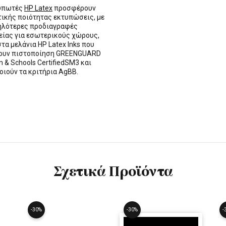
τυπωτές
HP Latex
προσφέρουν
τικής ποιότητας εκτυπώσεις, με
ηλότερες προδιαγραφές
ίας για εσωτερικούς χώρους,
στα μελάνια HP Latex Inks που
τουν πιστοποίηση GREENGUARD
n & Schools CertifiedSM3 και
οιούν τα κριτήρια AgBB.
Σχετικά Προϊόντα
-30%
-30%
-