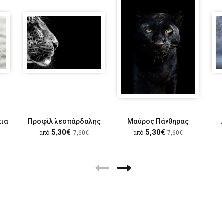
κια
Προφίλ λεοπάρδαλης
Μαύρος Πάνθηρας
5,30€
5,30€
από
7,60€
από
7,60€