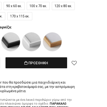
90 x 60 εκ.
100 x 70 εκ.
120 x 80 εκ.
κ.
170 x 115 εκ.
ορνίζα:
ΠΡΟΣΘΗΚΗ
r που θα προσδώσει μια παιχνιδιάρικη και
ότα στη κρεβατοκάμαρά σας, με την ασπρόμαυρη
ουρλωμένα μάτια.
κτυπώνεται με ένα λευκό περιθώριο γύρω από την
ποίο πλαισιώνει όμορφα το σχέδιο.
ΠΑΡΑΚΑΛΩ