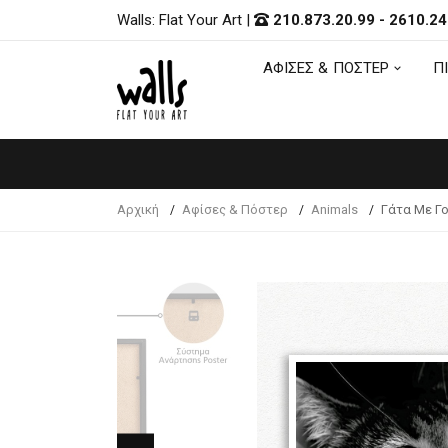
Walls: Flat Your Art
|
210.873.20.99
-
2610.24
ΑΦΙΣΕΣ & ΠΟΣΤΕΡ
Π
ΑΦΙΣΕΣ & ΠΟΣΤΕΡ
Π
Αρχική
Αφίσες & Πόστερ
Animals
Γάτα Με Γ