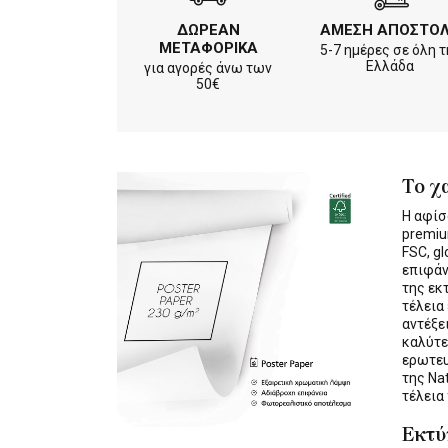
ΔΩΡΕΑΝ
ΑΜΕΣΗ ΑΠΟΣΤΟ
ΜΕΤΑΦΟΡΙΚΑ
5-7 ημέρες σε όλη τ
Ελλάδα
για αγορές άνω των
50€
Το χ
Η αφίσ
premiu
FSC, gl
επιφάν
της εκ
τέλεια
αντέξε
καλύτε
ερωτε
της Na
τέλεια
Εκτ