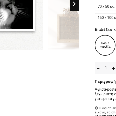
70 x 50 εκ.
150 x 100 ε
Επιλέξτε κ
Χωρίς
κορνίζα
Περιγραφή
Αφίσα-poste
ξεχωριστή ν
γάτα με τα γ
Η αφίσα ε
εικόνα, το ο