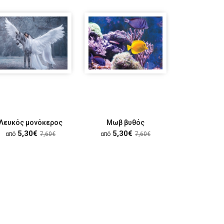
Λευκός μονόκερος
Μωβ βυθός
Κοράλλι 
5,30€
5,30€
5,30
από
7,60€
από
7,60€
από