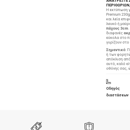
ΑΝΑΤΡΕΞΤΕ 
ΠΕΡΙΘΩΡΙΩΝ,
H εκτύπωση γ
Premium 230g
και λεία επιφ
λευκό ή μαύρ
πάχους 3cm
.
διαφανές
ακρ
εύκολα στο π
γυρίζουν στο 
Σημαντικό
: 
ή των φορητών
απόκλιση απ
αυτό, καλό ε
οθόνης σας, 
Οδηγός
διαστάσεων