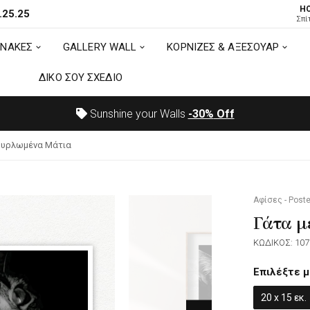
H
.25.25
ΙΝΑΚΕΣ
GALLERY WALL
ΚΟΡΝΙΖΕΣ & ΑΞΕΣΟΥΑΡ
Σπί
ΙΝΑΚΕΣ
GALLERY WALL
ΚΟΡΝΙΖΕΣ & ΑΞΕΣΟΥΑΡ
ΔΙΚΟ ΣΟΥ ΣΧΕΔΙΟ
ΔΙΚΟ ΣΟΥ ΣΧΕΔΙΟ
Sunshine your Walls
-30%
Off
ουρλωμένα Μάτια
Αφίσες - Poste
Γάτα μ
ΚΩΔΙΚΟΣ: 107
Επιλέξτε μ
20 x 15 εκ.