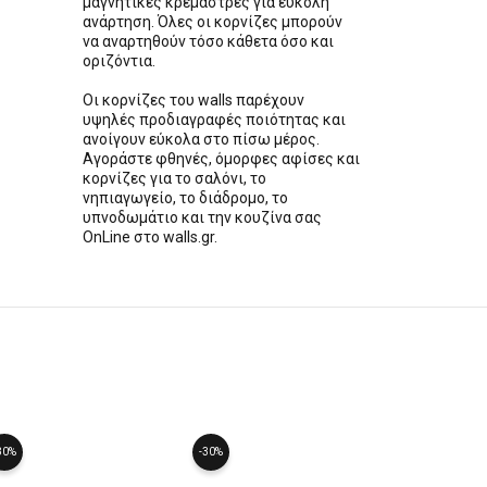
μαγνητικές κρεμάστρες για εύκολη
ανάρτηση. Όλες οι κορνίζες μπορούν
να αναρτηθούν τόσο κάθετα όσο και
οριζόντια.
Οι κορνίζες του walls παρέχουν
υψηλές προδιαγραφές ποιότητας και
ανοίγουν εύκολα στο πίσω μέρος.
Αγοράστε φθηνές, όμορφες αφίσες και
κορνίζες για το σαλόνι, το
νηπιαγωγείο, το διάδρομο, το
υπνοδωμάτιο και την κουζίνα σας
OnLine στο walls.gr.
30%
-30%
-30%