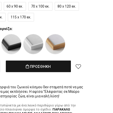
60 x 90 εκ.
70 x 100 εκ.
80 x 120 εκ.
κ.
115 x 170 εκ.
ορνίζα:
ΠΡΟΣΘΗΚΗ
ορφιά του ζωικού κόσμου δεν σταματά ποτέ να μας
 να μας εκπλήσσει. Η αφίσα "Ελέφαντας σε Μαύρο
ατηγορίας ζώα, είναι μια καλή λύση!
κτυπώνεται με ένα λευκό περιθώριο γύρω από την
ποίο πλαισιώνει όμορφα το σχέδιο.
ΠΑΡΑΚΑΛΩ