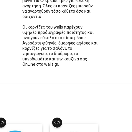
μαγνητικές κρεμάστρες για εύκολη
ανάρτηση. Όλες οι κορνίζες μπορούν
να αναρτηθούν τόσο κάθετα όσο και
οριζόντια.
Οι κορνίζες του walls παρέχουν
υψηλές προδιαγραφές ποιότητας και
ανοίγουν εύκολα στο πίσω μέρος.
Αγοράστε φθηνές, όμορφες αφίσες και
κορνίζες για το σαλόνι, το
νηπιαγωγείο, το διάδρομο, το
υπνοδωμάτιο και την κουζίνα σας
OnLine στο walls.gr.
30%
-30%
-30%