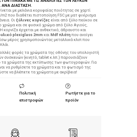
ΣΤΟΝ ΠΙΝΑΚΑ ΜΕ ΤΙΣ ΑΝΑΛΟΓΙΕΣ ΤΩΝ ΛΕΥΚΩΝ
 ΑΝΑ ΔΙΑΣΤΑΣΗ.
ίνεται με μελάνια κορυφαίας ποιότητας σε χαρτί
/m2 που διαθέτει πιστοποίηση FSC με ματ φινίρισμα
άνεια. Οι
ξύλινες κορνίζες
είναι από ξύλο πεύκου σε
ο χρώμα και σε φυσικό χρώμα από ξύλο Αγιούς,
 Η κορνίζα έρχεται με ανθεκτικό, άθραυστο και
υλικό plexiglass 2mm
και
Mdf πλάτη
που ανοίγει
ίσω μέρος χρησιμοποιώντας μεταλλικά κλιπ που
πλάι.
Πολλές φορές τα χρώματα της οθόνης του υπολογιστή
 συσκευών (κινητό, tablet κ.λπ.) παρουσιάζουν
ό τα χρώματα της εκτύπωσης των φωτογραφιών. Για
ίναι να ρυθμίσετε τα χρώματα και το φωτισμό της
ώστε να βλέπετε τα χρώματα με ακρίβεια!
Πολιτική
Ρωτήστε για το
επιστροφών
προϊόν