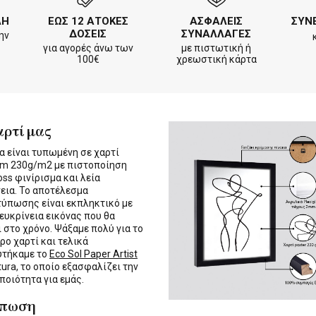
ΛΗ
ΕΩΣ 12 ΑΤΟΚΕΣ
ΑΣΦΑΛΕΙΣ
ΣΥΝ
ΔΟΣΕΙΣ
ΣΥΝΑΛΛΑΓΕΣ
ην
για αγορές άνω των
με πιστωτική ή
100€
χρεωστική κάρτα
αρτί μας
α είναι τυπωμένη σε χαρτί
m 230g/m2 με πιστοποίηση
oss φινίρισμα και λεία
εια. Το αποτέλεσμα
τύπωσης είναι εκπληκτικό με
 ευκρίνεια εικόνας που θα
ι στο χρόνο. Ψάξαμε πολύ για το
ρο χαρτί και τελικά
υτήκαμε το
Eco Sol Paper Artist
tura, το οποίο εξασφαλίζει την
 ποιότητα για εμάς.
ύπωση