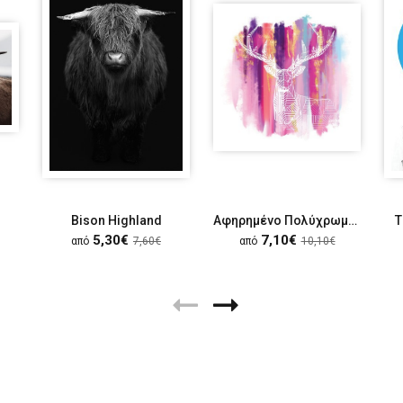
Bison Highland
Αφηρημένο Πολύχρωμο Ελάφι
Τ
5,30€
7,10€
από
7,60€
από
10,10€