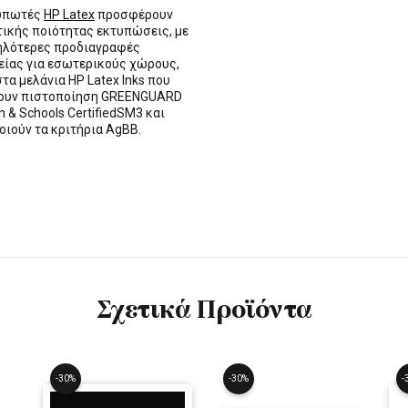
τυπωτές
HP Latex
προσφέρουν
τικής ποιότητας εκτυπώσεις, με
ηλότερες προδιαγραφές
ίας για εσωτερικούς χώρους,
στα μελάνια HP Latex Inks που
τουν πιστοποίηση GREENGUARD
n & Schools CertifiedSM3 και
οιούν τα κριτήρια AgBB.
Σχετικά Προϊόντα
-30%
-30%
-