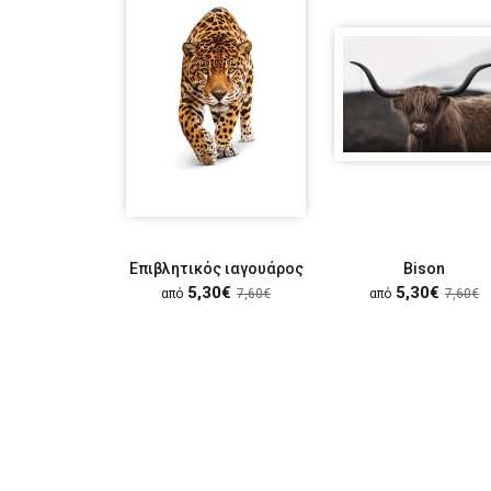
Επιβλητικός ιαγουάρος
Bison
5,30€
5,30€
από
7,60€
από
7,60€