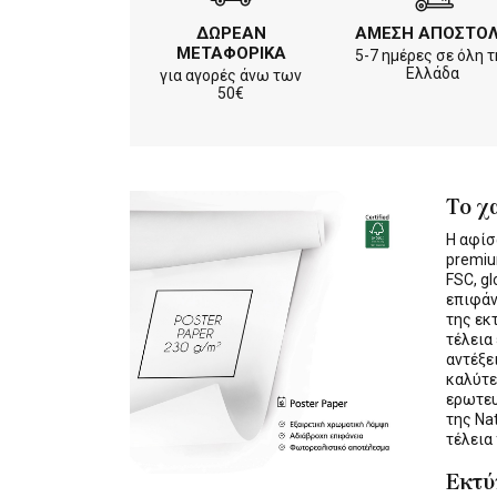
ΔΩΡΕΑΝ
ΑΜΕΣΗ ΑΠΟΣΤΟ
ΜΕΤΑΦΟΡΙΚΑ
5-7 ημέρες σε όλη τ
Ελλάδα
για αγορές άνω των
50€
Το χ
Η αφίσ
premiu
FSC, gl
επιφάν
της εκ
τέλεια
αντέξε
καλύτε
ερωτε
της Na
τέλεια
Εκτ