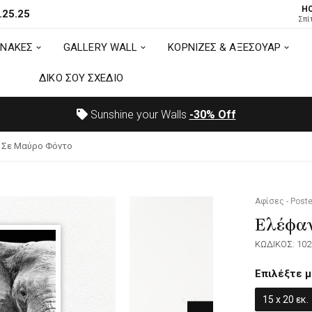
H
.25.25
ΙΝΑΚΕΣ
GALLERY WALL
ΚΟΡΝΙΖΕΣ & ΑΞΕΣΟΥΑΡ
Σπί
ΙΝΑΚΕΣ
GALLERY WALL
ΚΟΡΝΙΖΕΣ & ΑΞΕΣΟΥΑΡ
ΔΙΚΟ ΣΟΥ ΣΧΕΔΙΟ
ΔΙΚΟ ΣΟΥ ΣΧΕΔΙΟ
Sunshine your Walls
-30%
Off
 Σε Μαύρο Φόντο
Αφίσες - Poste
Ελέφα
ΚΩΔΙΚΟΣ: 102
Επιλέξτε μ
15 x 20 εκ.