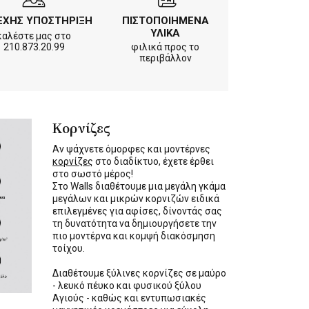
ΕΧΗΣ ΥΠΟΣΤΗΡΙΞΗ
ΠΙΣΤΟΠΟΙΗΜΕΝΑ
ΥΛΙΚΑ
καλέστε μας στο
210.873.20.99
φιλικά προς το
περιβάλλον
Κορνίζες
Αν ψάχνετε όμορφες και μοντέρνες
κορνίζες
στο διαδίκτυο, έχετε έρθει
στο σωστό μέρος!
Στο Walls διαθέτουμε μια μεγάλη γκάμα
μεγάλων και μικρών κορνιζών ειδικά
επιλεγμένες για αφίσες, δίνοντάς σας
τη δυνατότητα να δημιουργήσετε την
πιο μοντέρνα και κομψή διακόσμηση
τοίχου.
Διαθέτουμε ξύλινες κορνίζες σε μαύρο
- λευκό πέυκο και φυσικού ξύλου
Αγιούς - καθώς και εντυπωσιακές