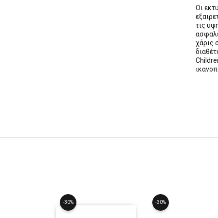
Οι εκ
εξαιρε
τις υψ
ασφαλε
χάρις 
διαθέ
Childre
ικανοπ
-30%
-30%