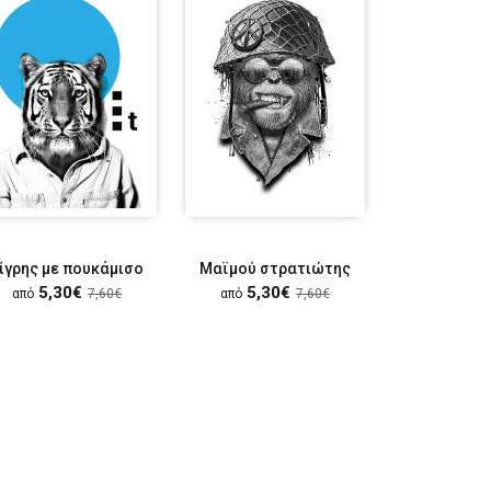
ίγρης με πουκάμισο
Μαϊμού στρατιώτης
5,30€
5,30€
5,30
από
7,60€
από
7,60€
από