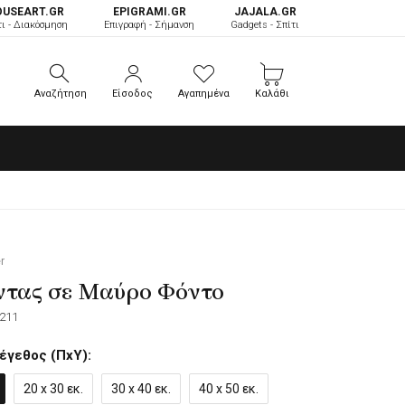
OUSEART.GR
ΕPIGRAMI.GR
JAJALA.GR
τι - Διακόσμηση
Επιγραφή - Σήμανση
Gadgets - Σπίτι
Αναζήτηση
Είσοδος
Αγαπημένα
Καλάθι
Αναζήτηση
Είσοδος
Αγαπημένα
Καλάθι
r
ντας σε Μαύρο Φόντο
211
έγεθος (ΠxΥ):
20 x 30 εκ.
30 x 40 εκ.
40 x 50 εκ.