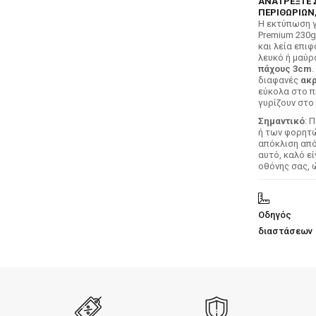
ΑΝΑΤΡΕΞΤΕ 
ΠΕΡΙΘΩΡΙΩΝ,
H εκτύπωση γ
Premium 230g
και λεία επιφ
λευκό ή μαύρ
πάχους 3cm
.
διαφανές
ακρ
εύκολα στο π
γυρίζουν στο 
Σημαντικό
: 
ή των φορητών
απόκλιση απ
αυτό, καλό ε
οθόνης σας, 
Οδηγός
διαστάσεων