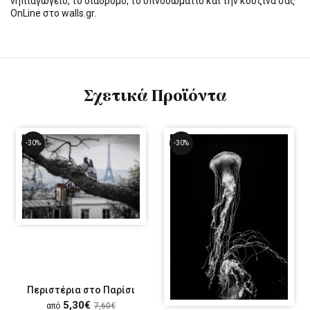
νηπιαγωγείο, το διάδρομο, το υπνοδωμάτιο και την κουζίνα σας
OnLine στο walls.gr.
Σχετικά Προϊόντα
-30%
-30%
Περιστέρια στο Παρίσι
5,30€
από
7,60€