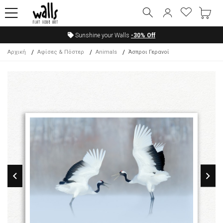
Sunshine your Walls
-30%
Off
Αρχική
Αφίσες & Πόστερ
Animals
Άσπροι Γερανοί