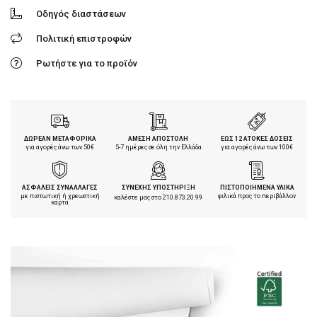
Οδηγός διαστάσεων
Πολιτική επιστροφών
Ρωτήστε για το προϊόν
ΔΩΡΕΑΝ ΜΕΤΑΦΟΡΙΚΑ
ΑΜΕΣΗ ΑΠΟΣΤΟΛΗ
ΕΩΣ 12 ΑΤΟΚΕΣ ΔΟΣΕΙΣ
για αγορές άνω των 50€
5-7 ημέρες σε όλη την Ελλάδα
για αγορές άνω των 100€
ΑΣΦΑΛΕΙΣ ΣΥΝΑΛΛΑΓΕΣ
ΣΥΝΕΧΗΣ ΥΠΟΣΤΗΡΙΞΗ
ΠΙΣΤΟΠΟΙΗΜΕΝΑ ΥΛΙΚΑ
με πιστωτική ή χρεωστική
φιλικά προς το περιβάλλον
καλέστε μας στο
210.873.20.99
κάρτα