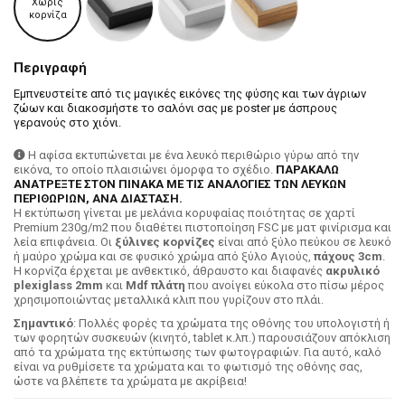
Χωρίς
κορνίζα
Περιγραφή
Εμπνευστείτε από τις μαγικές εικόνες της φύσης και των άγριων
ζώων και διακοσμήστε το σαλόνι σας με poster με άσπρους
γερανούς στο χιόνι.
Η αφίσα εκτυπώνεται με ένα λευκό περιθώριο γύρω από την
εικόνα, το οποίο πλαισιώνει όμορφα το σχέδιο.
ΠΑΡΑΚΑΛΩ
ΑΝΑΤΡΕΞΤΕ ΣΤΟΝ ΠΙΝΑΚΑ ΜΕ ΤΙΣ ΑΝΑΛΟΓΙΕΣ ΤΩΝ ΛΕΥΚΩΝ
ΠΕΡΙΘΩΡΙΩΝ, ΑΝΑ ΔΙΑΣΤΑΣΗ.
H εκτύπωση γίνεται με μελάνια κορυφαίας ποιότητας σε χαρτί
Premium 230g/m2 που διαθέτει πιστοποίηση FSC με ματ φινίρισμα και
λεία επιφάνεια. Οι
ξύλινες κορνίζες
είναι από ξύλο πεύκου σε λευκό
ή μαύρο χρώμα και σε φυσικό χρώμα από ξύλο Αγιούς,
πάχους 3cm
.
Η κορνίζα έρχεται με ανθεκτικό, άθραυστο και διαφανές
ακρυλικό
plexiglass 2mm
και
Mdf πλάτη
που ανοίγει εύκολα στο πίσω μέρος
χρησιμοποιώντας μεταλλικά κλιπ που γυρίζουν στο πλάι.
Σημαντικό
: Πολλές φορές τα χρώματα της οθόνης του υπολογιστή ή
των φορητών συσκευών (κινητό, tablet κ.λπ.) παρουσιάζουν απόκλιση
από τα χρώματα της εκτύπωσης των φωτογραφιών. Για αυτό, καλό
είναι να ρυθμίσετε τα χρώματα και το φωτισμό της οθόνης σας,
ώστε να βλέπετε τα χρώματα με ακρίβεια!