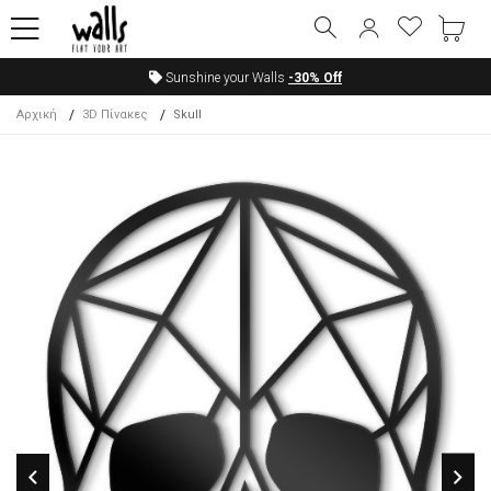
Sunshine your Walls
-30%
Off
Αρχική
3D Πίνακες
Skull