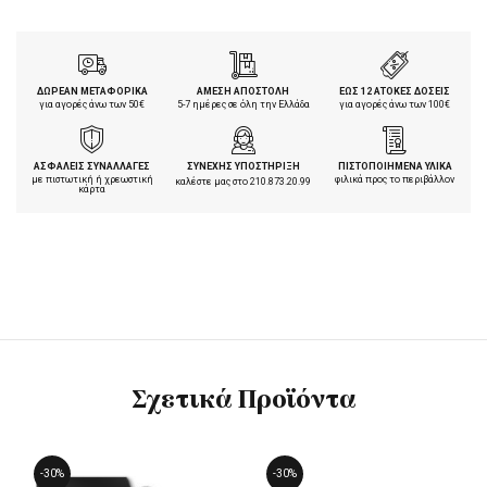
ΔΩΡΕΑΝ ΜΕΤΑΦΟΡΙΚΑ
ΑΜΕΣΗ ΑΠΟΣΤΟΛΗ
ΕΩΣ 12 ΑΤΟΚΕΣ ΔΟΣΕΙΣ
για αγορές άνω των 50€
5-7 ημέρες σε όλη την Ελλάδα
για αγορές άνω των 100€
ΑΣΦΑΛΕΙΣ ΣΥΝΑΛΛΑΓΕΣ
ΣΥΝΕΧΗΣ ΥΠΟΣΤΗΡΙΞΗ
ΠΙΣΤΟΠΟΙΗΜΕΝΑ ΥΛΙΚΑ
με πιστωτική ή χρεωστική
φιλικά προς το περιβάλλον
καλέστε μας στο
210.873.20.99
κάρτα
Σχετικά Προϊόντα
-30%
-30%