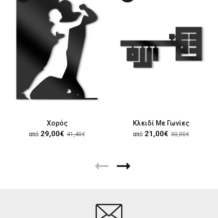
Χορός
Κλειδί Με Γωνίες
29,00€
21,00€
από
41,40€
από
30,00€