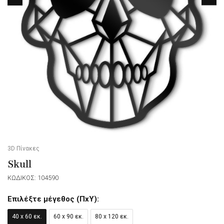
3D Πίνακες
Skull
ΚΩΔΙΚΟΣ: 104590
Επιλέξτε μέγεθος (ΠxΥ):
40 x 60 εκ.
60 x 90 εκ.
80 x 120 εκ.