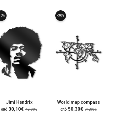
30%
-30%
-30%
Jimi Hendrix
World map compass
Μοτοσυ
30,10€
50,30€
24,20
από
43,00€
από
71,80€
από