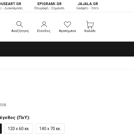
OUSEART.GR
ΕPIGRAMI.GR
JAJALA.GR
τι - Διακόσμηση
Επιγραφή - Σήμανση
Gadgets - Σπίτι
Αναζήτηση
Είσοδος
Αγαπημένα
Καλάθι
Αναζήτηση
Είσοδος
Αγαπημένα
Καλάθι
558
έγεθος (ΠxΥ):
120 x 60 εκ.
140 x 70 εκ.