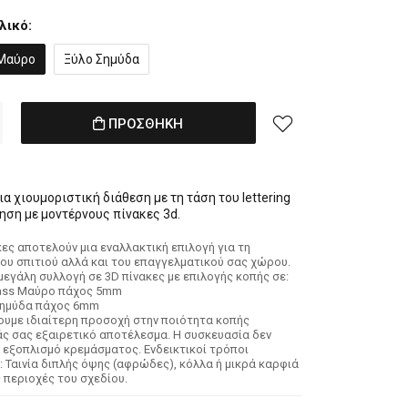
λικό:
 Μαύρο
Ξύλο Σημύδα
ΠΡΟΣΘΗΚΗ
α χιουμοριστική διάθεση με τη τάση του lettering
ηση με μοντέρνους πίνακες 3d.
κες αποτελούν μια εναλλακτική επιλογή για τη
ου σπιτιού αλλά και του επαγγελματικού σας χώρου.
εγάλη συλλογή σε 3D πίνακες με επιλογής κοπής σε:
lass Μαύρο πάχος 5mm
Σημύδα πάχος 6mm
νουμε ιδιαίτερη προσοχή στην ποιότητα κοπής
 σας εξαιρετικό αποτέλεσμα. Η συσκευασία δεν
 εξοπλισμό κρεμάσματος. Ενδεικτικοί τρόποι
 Ταινία διπλής όψης (αφρώδες), κόλλα ή μικρά καρφιά
ς περιοχές του σχεδίου.