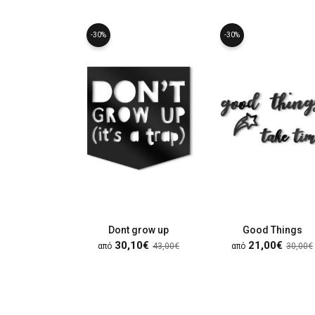
-30%
-30%
Dont grow up
Good Things
30,10€
21,00€
από
43,00€
από
30,00€