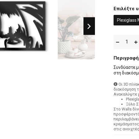
Επιλέξτε υ
Plexiglass
Περιγραφή
Συνδύαστε μι
στη διακόσμ
Οι 3D πίνα
διακόσμηση τ
Ανακαλύψτε μ
Plexig
Ξύλο 
Στο Walls δί
προσφέροντάς
περιλαμβάνει
κρεμάσματος:
στις ανοιχτέ