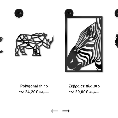
-30%
-30%
-
Polygonal rhino
Ζέβρα σε πλαίσιο
24,20€
29,00€
από
34,50€
από
41,40€