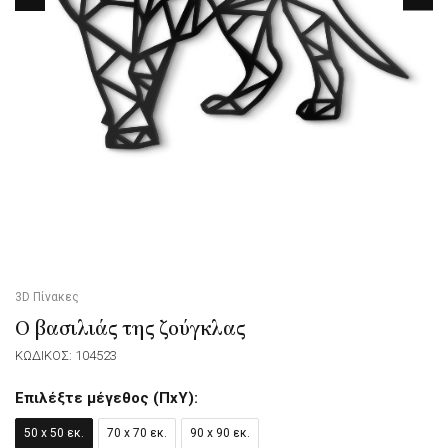
3D Πίνακες
Ο βασιλιάς της ζούγκλας
ΚΩΔΙΚΟΣ: 104523
Επιλέξτε μέγεθος (ΠxΥ):
50 x 50 εκ.
70 x 70 εκ.
90 x 90 εκ.