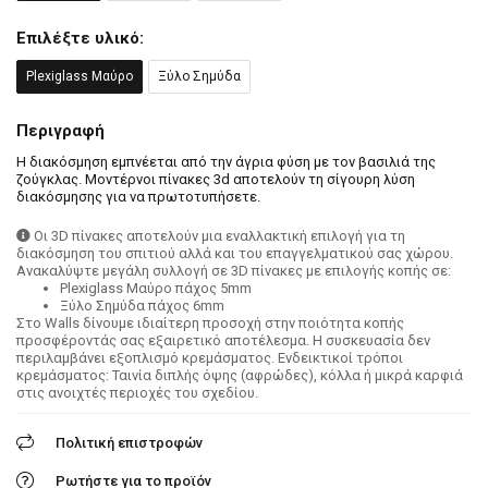
Επιλέξτε υλικό:
Plexiglass Μαύρο
Ξύλο Σημύδα
Περιγραφή
Η διακόσμηση εμπνέεται από την άγρια φύση με τον βασιλιά της
ζούγκλας. Μοντέρνοι πίνακες 3d αποτελούν τη σίγουρη λύση
διακόσμησης για να πρωτοτυπήσετε.
Οι 3D πίνακες αποτελούν μια εναλλακτική επιλογή για τη
διακόσμηση του σπιτιού αλλά και του επαγγελματικού σας χώρου.
Ανακαλύψτε μεγάλη συλλογή σε 3D πίνακες με επιλογής κοπής σε:
Plexiglass Μαύρο πάχος 5mm
Ξύλο Σημύδα πάχος 6mm
Στο Walls δίνουμε ιδιαίτερη προσοχή στην ποιότητα κοπής
προσφέροντάς σας εξαιρετικό αποτέλεσμα. Η συσκευασία δεν
περιλαμβάνει εξοπλισμό κρεμάσματος. Ενδεικτικοί τρόποι
κρεμάσματος: Ταινία διπλής όψης (αφρώδες), κόλλα ή μικρά καρφιά
στις ανοιχτές περιοχές του σχεδίου.
Πολιτική επιστροφών
Ρωτήστε για το προϊόν