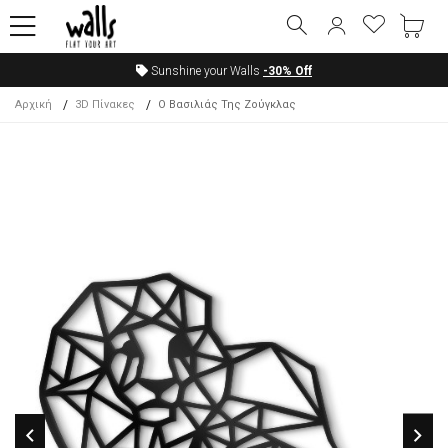
Sunshine your Walls
-30%
Off
Αρχική
3D Πίνακες
Ο Βασιλιάς Της Ζούγκλας