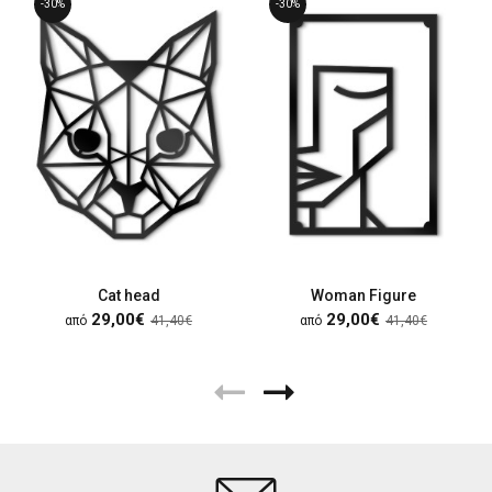
-30%
-30%
Cat head
Woman Figure
29,00€
29,00€
από
41,40€
από
41,40€