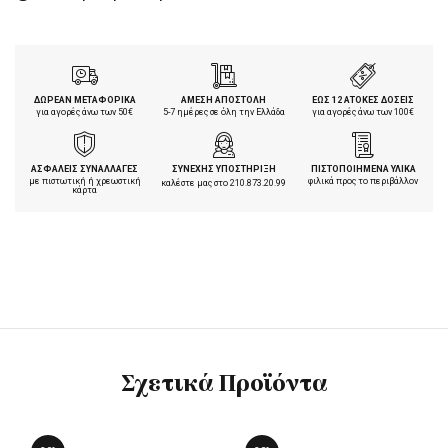
ΔΩΡΕΑΝ ΜΕΤΑΦΟΡΙΚΑ
ΑΜΕΣΗ ΑΠΟΣΤΟΛΗ
ΕΩΣ 12 ΑΤΟΚΕΣ ΔΟΣΕΙΣ
για αγορές άνω των 50€
5-7 ημέρες σε όλη την Ελλάδα
για αγορές άνω των 100€
ΑΣΦΑΛΕΙΣ ΣΥΝΑΛΛΑΓΕΣ
ΣΥΝΕΧΗΣ ΥΠΟΣΤΗΡΙΞΗ
ΠΙΣΤΟΠΟΙΗΜΕΝΑ ΥΛΙΚΑ
με πιστωτική ή χρεωστική
φιλικά προς το περιβάλλον
καλέστε μας στο
210.873.20.99
κάρτα
Σχετικά Προϊόντα