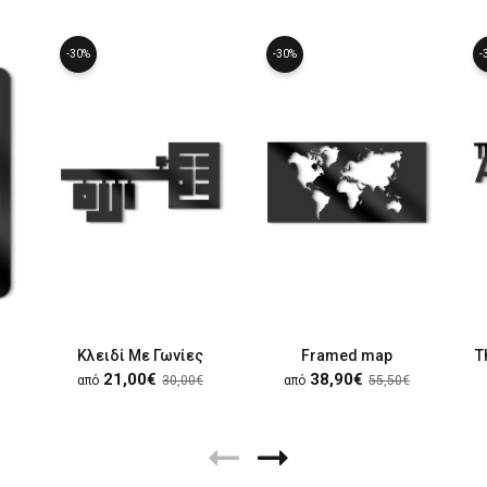
-30%
-30%
-
Κλειδί Με Γωνίες
Framed map
T
21,00€
38,90€
από
30,00€
από
55,50€