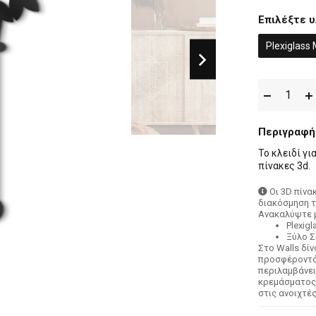
Επιλέξτε υ
Plexiglass
Περιγραφή
Το κλειδί γι
πίνακες 3d.
Οι 3D πίνα
διακόσμηση τ
Ανακαλύψτε μ
Plexig
Ξύλο 
Στο Walls δί
προσφέροντάς
περιλαμβάνει
κρεμάσματος:
στις ανοιχτέ