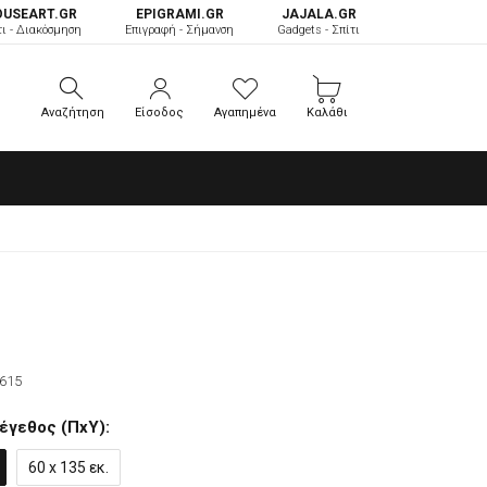
OUSEART.GR
ΕPIGRAMI.GR
JAJALA.GR
τι - Διακόσμηση
Επιγραφή - Σήμανση
Gadgets - Σπίτι
Αναζήτηση
Είσοδος
Αγαπημένα
Καλάθι
Αναζήτηση
Είσοδος
Αγαπημένα
Καλάθι
615
έγεθος (ΠxΥ):
60 x 135 εκ.