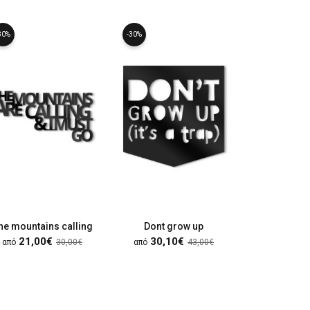
30%
-30%
-30%
he mountains calling
Dont grow up
Pan
21,00€
30,10€
24,20
από
30,00€
από
43,00€
από