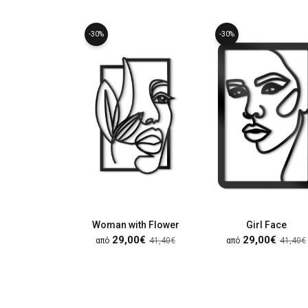
-30%
-30%
Woman with Flower
Girl Face
29,00€
29,00€
από
41,40€
από
41,40€