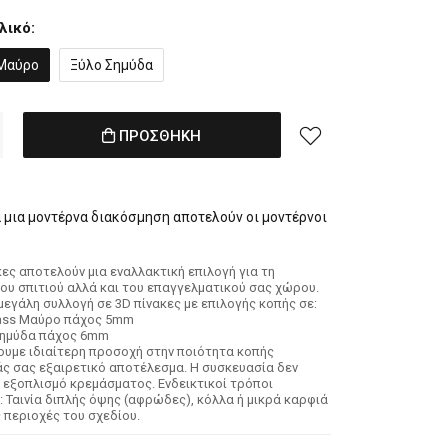
λικό:
 Μαύρο
Ξύλο Σημύδα
ΠΡΟΣΘΗΚΗ
α μια μοντέρνα διακόσμηση αποτελούν οι μοντέρνοι
κες αποτελούν μια εναλλακτική επιλογή για τη
ου σπιτιού αλλά και του επαγγελματικού σας χώρου.
εγάλη συλλογή σε 3D πίνακες με επιλογής κοπής σε:
lass Μαύρο πάχος 5mm
Σημύδα πάχος 6mm
νουμε ιδιαίτερη προσοχή στην ποιότητα κοπής
 σας εξαιρετικό αποτέλεσμα. Η συσκευασία δεν
 εξοπλισμό κρεμάσματος. Ενδεικτικοί τρόποι
 Ταινία διπλής όψης (αφρώδες), κόλλα ή μικρά καρφιά
ς περιοχές του σχεδίου.