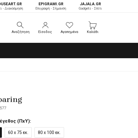
OUSEART.GR
ΕPIGRAMI.GR
JAJALA.GR
τι - Διακόσμηση
Επιγραφή - Σήμανση
Gadgets - Σπίτι
Αναζήτηση
Είσοδος
Αγαπημένα
Καλάθι
Αναζήτηση
Είσοδος
Αγαπημένα
Καλάθι
oaring
577
έγεθος (ΠxΥ):
60 x 75 εκ.
80 x 100 εκ.