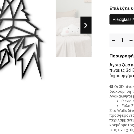
Επιλέξτε υ
Plexiglass
Περιγραφή
Άγρια ζώα κ
πίνακες 3d. 
δημιουργήστ
Οι 3D πίνα
διακόσμηση τ
Ανακαλύψτε μ
Plexig
Ξύλο 
Στο Walls δί
προσφέροντάς
περιλαμβάνει
κρεμάσματος:
στις ανοιχτέ