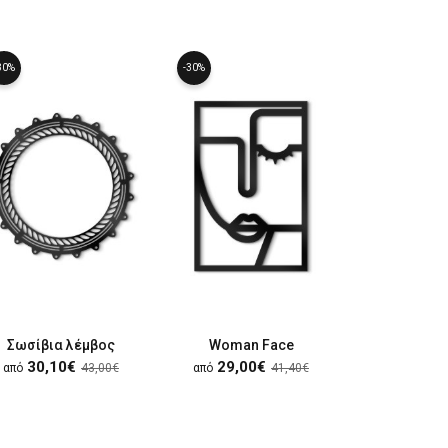
30%
-30%
-30%
Σωσίβια λέμβος
Woman Face
Line Ar
30,10€
29,00€
29,00
από
43,00€
από
41,40€
από