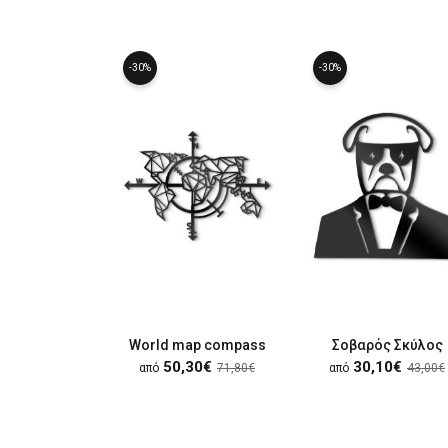
-30%
-30%
World map compass
Σοβαρός Σκύλος
50,30€
30,10€
από
71,80€
από
43,00€