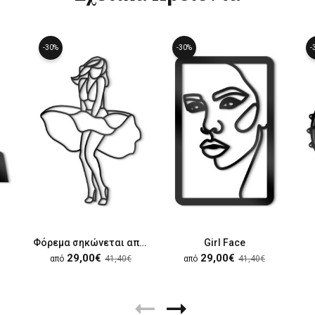
-30%
-30%
-
Φόρεμα σηκώνεται από τον αέρα
Girl Face
29,00€
29,00€
από
41,40€
από
41,40€