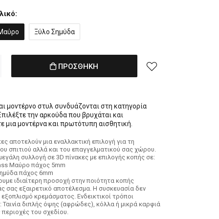
λικό:
 Μαύρο
Ξύλο Σημύδα
ΠΡΟΣΘΗΚΗ
αι μοντέρνο στυλ συνδυάζονται στη κατηγορία
Επιλέξτε την αρκούδα που βρυχάται και
ε μια μοντέρνα και πρωτότυπη αισθητική.
κες αποτελούν μια εναλλακτική επιλογή για τη
ου σπιτιού αλλά και του επαγγελματικού σας χώρου.
εγάλη συλλογή σε 3D πίνακες με επιλογής κοπής σε:
lass Μαύρο πάχος 5mm
Σημύδα πάχος 6mm
νουμε ιδιαίτερη προσοχή στην ποιότητα κοπής
 σας εξαιρετικό αποτέλεσμα. Η συσκευασία δεν
 εξοπλισμό κρεμάσματος. Ενδεικτικοί τρόποι
 Ταινία διπλής όψης (αφρώδες), κόλλα ή μικρά καρφιά
ς περιοχές του σχεδίου.